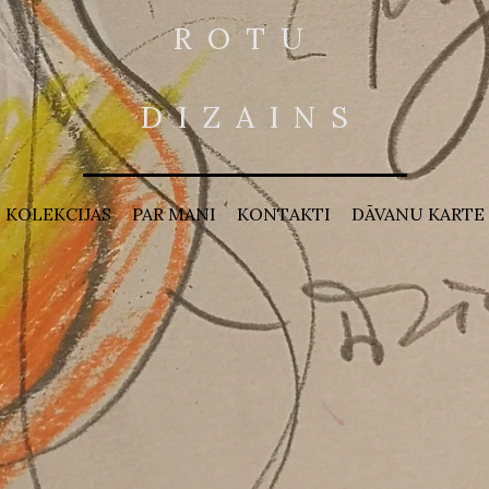
R O T U
D I Z A I N S
KOLEKCIJAS
PAR MANI
KONTAKTI
DĀVANU KARTE