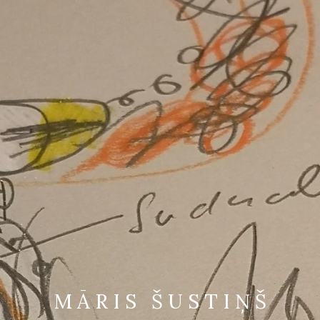
M Ā R I S Š U S T I Ņ Š