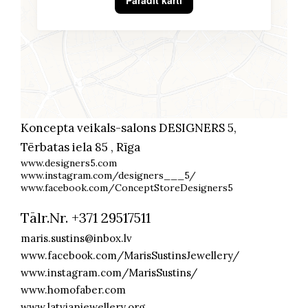
Parādīt karti
Koncepta veikals-salons DESIGNERS 5,
Tērbatas iela 85 , Rīga
www.designers5.com
www.instagram.com/designers___5/
www.facebook.com/ConceptStoreDesigners5
Tālr.Nr. +371 29517511
maris.sustins@inbox.lv
www.facebook.com/MarisSustinsJewellery/
www.instagram.com/MarisSustins/
www.homofaber.com
www.latvianjewellery.org