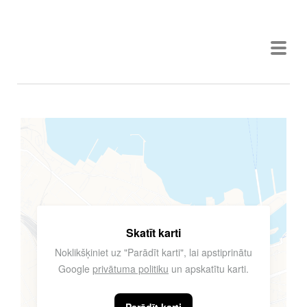
M Ā R I S Š U S T I Ņ Š
Skatīt karti
Noklikšķiniet uz "Parādīt karti", lai apstiprinātu
Google
privātuma politiku
un apskatītu karti.